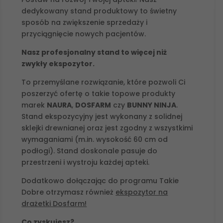
dedykowany stand produktowy to świetny
sposób na zwiększenie sprzedaży i
przyciągnięcie nowych pacjentów.
Nasz profesjonalny stand to więcej niż
zwykły ekspozytor.
To przemyślane rozwiązanie, które pozwoli Ci
poszerzyć ofertę o takie topowe produkty
marek
NAURA
,
DOSFARM
czy
BUNNY NINJA
.
Stand ekspozycyjny jest wykonany z solidnej
sklejki drewnianej oraz jest zgodny z wszystkimi
wymaganiami (m.in. wysokość 60 cm od
podłogi). Stand doskonale pasuje do
przestrzeni i wystroju każdej apteki.
Dodatkowo dołączając do programu Takie
Dobre otrzymasz również
ekspozytor na
drażetki Dosfarm!
Co zyskujesz?