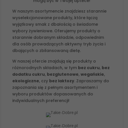
mogą być w Twojej aptece!
W naszym asortymencie znajdziesz starannie
wyselekcjonowane produkty, które łączą
wyjątkowy smak z dbałością o świadome
wybory żywieniowe. Oferujemy produkty o
starannie dobranym składzie, odpowiednim
dla osób prowadzących aktywny tryb życia i
dbających o zbilansowaną dietę.
W naszej ofercie znajdują się produkty o
różnorodnych składach, w tym
bez cukru
,
bez
dodatku cukru
,
bezglutenowe
,
wegańskie
,
ekologiczne
, czy
bez laktozy
. Zapraszamy do
zapoznania się z
pełnym asortymentem
i
wyboru produktów dopasowanych do
indywidualnych preferencji!