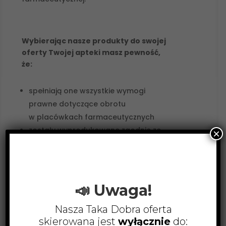
Wybierając nasze produkty do swojej
oferty Twojej apteki masz pewność,
że:
spełniają one wszystkie wymogi
prawne dotyczące obrotu
w placówkach farmaceutycznych
zostały wyprodukowane zgodnie ze
×
standardami Farmakopei Polskiej
posiadają pełną dokumentację
potwierdzającą ich jakość i
bezpieczeństwo
📣 Uwaga!
Nasza Taka Dobra oferta
skierowana jest
wyłącznie
do: